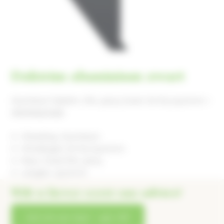
Daktrim aluminium zwart
Aluminium Daktrim, RAL 9005 Zwart, 60*64*2500mm +
dilatatieplaatje
Afwerking: Aluminium
Afmetingen: 60*64*2500mm
Kleur: Zwart RAL 9005
Lengtes: 2500mm
Wilt u liever eerst ons advies?
bel ons op 0412 – 452 718