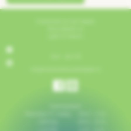
Houthandel van der Heijden
Bosschebaan 72
5384 VZ Heesch
0412 - 452 718
info@houthandelvanderheijden.nl
Openingstijden
Maandag t/m vrijdag:
08:00 - 17:30
Zaterdag:
08:00 - 16:00
Lunchtijd:
12:30 - 13:00