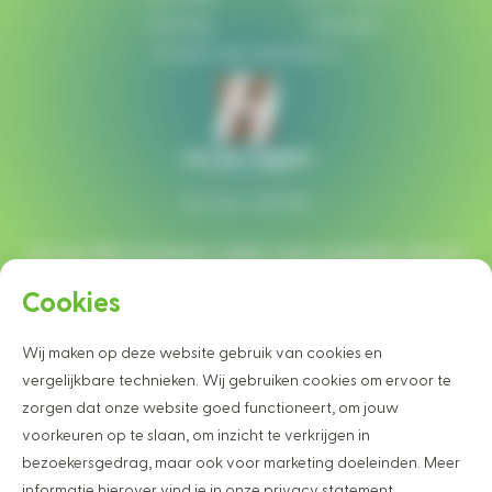
Zondag:
Gesloten
Of plan een afspraak in
Ga naar website
Let op!
Wij monteren enkel onze projecten binnen
een straal van 40 km rondom Heesch.
Cookies
Wij maken op deze website gebruik van cookies en
Wilt u graag op de hoogte blijven van
vergelijkbare technieken. Wij gebruiken cookies om ervoor te
onze projecten en nieuwtjes?
zorgen dat onze website goed functioneert, om jouw
Schrijf u dan vrijblijvend in voor onze nieuwsbrief
voorkeuren op te slaan, om inzicht te verkrijgen in
bezoekersgedrag, maar ook voor marketing doeleinden. Meer
inschrijven
informatie hierover vind je in onze privacy statement.