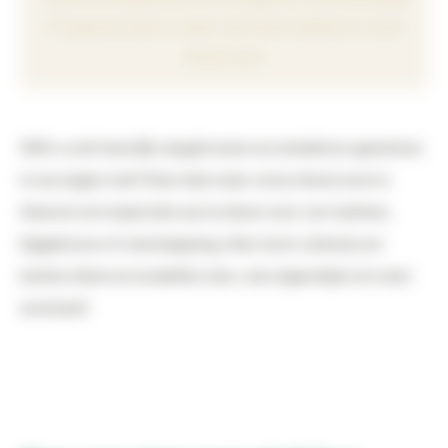
17 augsutus bent u weer van harte welkom in onze
showroom.
Wilt u ook heerlijk wegdromen en eindeloos genieten
in uw eigen tuin? Kom dan naar onze showroom in
Heesch om inspiratie op te doen voor uw tuinhuis,
bijgebouw of overkapping. Hier kunt u binnen en
buiten diverse modellen zien, van eigentijds tot zeer
exclusief.