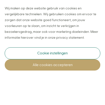
Ervaringen lezen?
Wij maken op deze website gebruik van cookies en
vergelijkbare technieken. Wij gebruiken cookies om ervoor te
zorgen dat onze website goed functioneert, om jouw
voorkeuren op te slaan, om inzicht te verkrijgen in
De weg naar eindeloos genieten
bezoekersgedrag, maar ook voor marketing doeleinden. Meer
informatie hierover vind je in onze privacy statement.
van uw buitenleven
Cookie instellingen
Alle cookies accepteren
Offerte aanvragen
Offerte aanvragen
Laat je inspireren