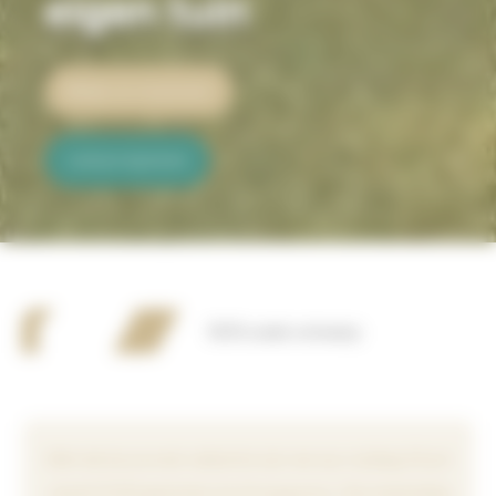
eigen tuin
Bekijk ons maatwerk
Laat je inspireren
100% uniek ontwerp
Met de bouwvak vakantie zijn we op vrijdag 24 juli
vanaf 12:00 gesloten tm 16 augustus. Op maandag