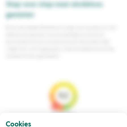
Stap voor stap naar eindeloos
genieten
Bij Van der Heijden Buitenleven zorgen we er graag voor dat
iedereen kan genieten van een gezellige en mooie tuin,
bijvoorbeeld met een veranda op maat. Wij werken altijd
volgens een vast stappenplan, zodat wij altijd een prachtig
resultaat kunnen garanderen:
9,2
Cookies