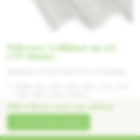
Polyester Golfplaat op rol
(76*18mm)
Golfplaat op rol, in de tint Super Cristal. Op bestelling
Lengtes: 1750 / 2000 / 2250 / 2500 / 2750 / 3000
/ 3250 / 3500 / 3750 / 4000mm
Wilt u liever eerst ons advies?
bel ons op 0412 – 452 718