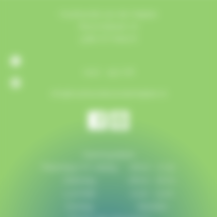
Houthandel van der Heijden
Bosschebaan 72
5384 VZ Heesch
0412 - 452 718
info@houthandelvanderheijden.nl
Openingstijden
Maandag t/m vrijdag:
08:00 - 17:30
Zaterdag:
08:00 - 16:00
Lunchtijd:
12:30 - 13:00
Zondag:
Gesloten