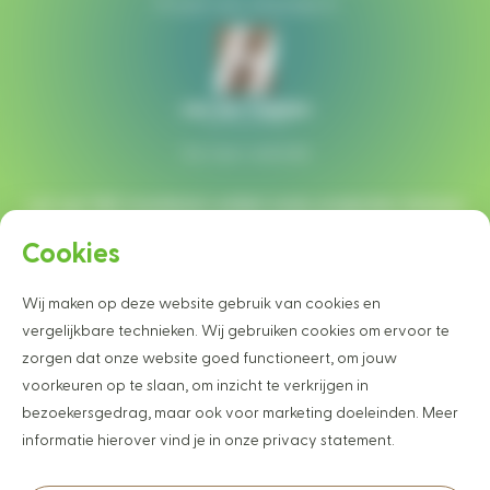
Of plan een afspraak in
Ga naar website
Let op!
Wij monteren enkel onze projecten binnen
een straal van 40 km rondom Heesch.
Cookies
Wij maken op deze website gebruik van cookies en
Wilt u graag op de hoogte blijven van
vergelijkbare technieken. Wij gebruiken cookies om ervoor te
onze projecten en nieuwtjes?
zorgen dat onze website goed functioneert, om jouw
Schrijf u dan vrijblijvend in voor onze nieuwsbrief
voorkeuren op te slaan, om inzicht te verkrijgen in
bezoekersgedrag, maar ook voor marketing doeleinden. Meer
inschrijven
informatie hierover vind je in onze privacy statement.