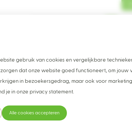
O
me
Producten
Onze service
Over ons
Veelgestelde
bsite gebruik van cookies en vergelijkbare technieken
rassen en vlon
 zorgen dat onze website goed functioneert, om jouw 
 verkrijgen in bezoekersgedrag, maar ook voor marketin
nd je in onze privacy statement.
Alle cookies accepteren
Advies van vakmensen
Op de millimeter nauwkeur