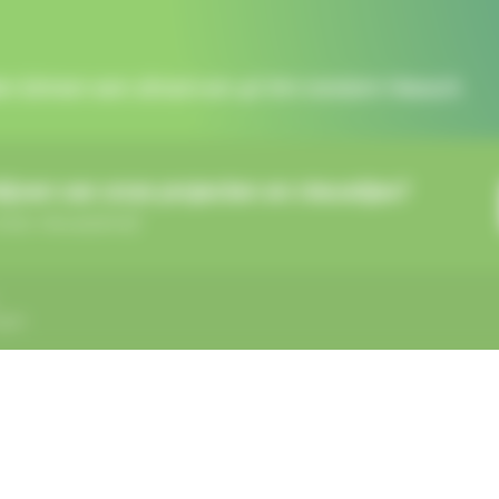
en binnen een straal van 40 km rondom Heesch.
lijven van onze projecten en nieuwtjes?
 onze nieuwsbrief
ngen