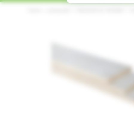
home
producten
terrassen en vlonders
a