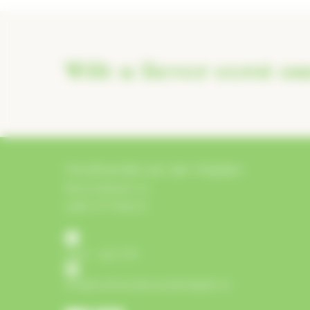
Wilt u liever eerst on
Houthandel van der Heijden
Bosschebaan 72
5384 VZ Heesch
0412 - 452 718
info@houthandelvanderheijden.nl