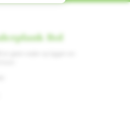
derplank Bol
jft er geen water op liggen en
schoon
fd