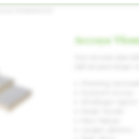
ccoya vlonderplank bol
Accoya Vlon
Door de bolle zijde bli
blijft de plank langer 
Afwerking: Geschaa
Houtsoort: Accoya
Afmetingen: 195mm
Model: Vlonder
Kleur: Naturel
Lengtes: 4800mm