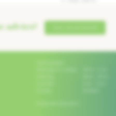
Dikte: 28mm
s advies?
Stuur ons een bericht
Openingstijden
Maandag t/m vrijdag:
08:00 - 17:30
Zaterdag:
08:00 - 16:00
Lunchtijd:
12:30 - 13:00
Zondag:
Gesloten
Of plan een afspraak in