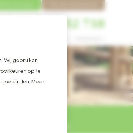
fferte aanvragen
Plan een adviesgesprek
0412 - 452 718
 vragen
Vacatures
Contact
Buitenleven >
. Wij gebruiken
ders
voorkeuren op te
g doeleinden. Meer
ig
Lekker zelf timmeren