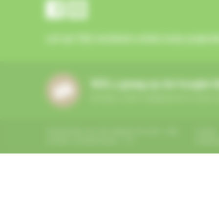
Let op!
Wij monteren enkel onze project
Wilt u graag op de hoogte b
Schrijf u dan vrijblijvend in voor
Houthandel van der Heijden © 2026 - Alle
Cookie
rechten voorbehouden -
UX
instelli