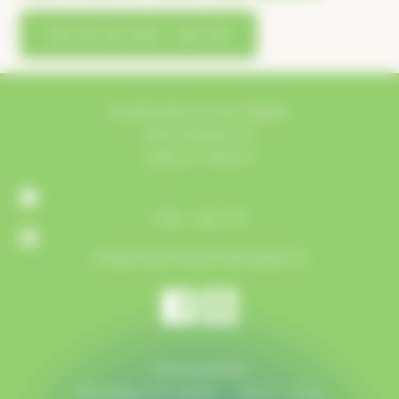
bel ons op 0412 – 452 718
Houthandel van der Heijden
Bosschebaan 72
5384 VZ Heesch
0412 - 452 718
info@houthandelvanderheijden.nl
Openingstijden
Maandag t/m vrijdag:
08:00 - 17:30