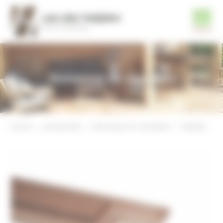
Terrassen en vlonders
home
producten
terrassen en vlonders
dekdeel 21x145mm, 1 zijde geprofileerd, bankirai.