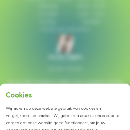
Zaterdag:
08:00 - 16:00
Lunchtijd:
12:30 - 13:00
Zondag:
Gesloten
Of plan een afspraak in
Ga naar website
Let op!
Wij monteren enkel onze projecten binnen
een straal van 40 km rondom Heesch.
Cookies
Wij maken op deze website gebruik van cookies en
Wilt u graag op de hoogte blijven van
vergelijkbare technieken. Wij gebruiken cookies om ervoor te
onze projecten en nieuwtjes?
zorgen dat onze website goed functioneert, om jouw
Schrijf u dan vrijblijvend in voor onze nieuwsbrief
voorkeuren op te slaan, om inzicht te verkrijgen in