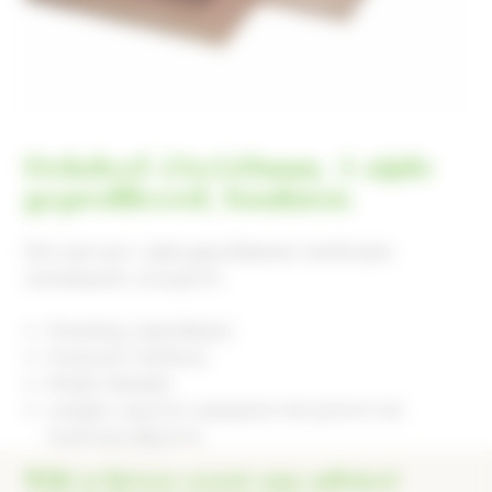
Dekdeel 21x145mm, 1 zijde
geprofileerd, bankirai.
Dit is een aan 1 zijde geprofileerde, hardhouten
vlonderplank, 21x145mm.
Afwerking: Geprofileerd
Houtsoort: Hardhout
Model: Dekdeel
Lengtes: 2450mm oplopend met 300mm tot
maximaal 4850mm
Wilt u liever eerst ons advies?