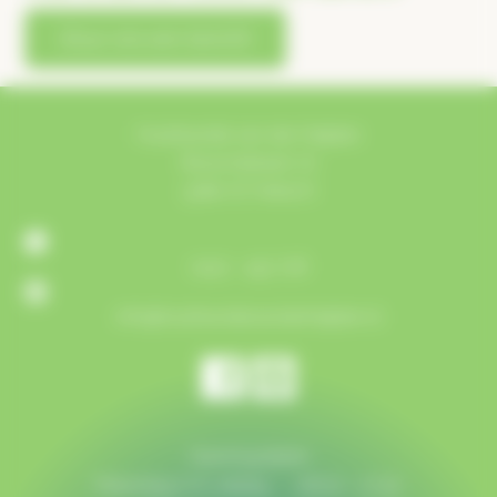
Stuur ons een bericht
Houthandel van der Heijden
Bosschebaan 72
5384 VZ Heesch
0412 - 452 718
info@houthandelvanderheijden.nl
Openingstijden
Maandag t/m vrijdag:
08:00 - 17:30