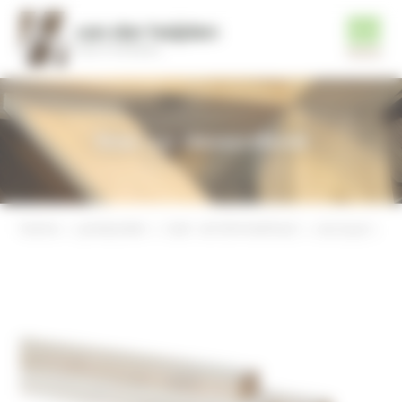
Tuin- en timmerhout
home
producten
tuin- en timmerhout
accoya regel/balk geschaafd