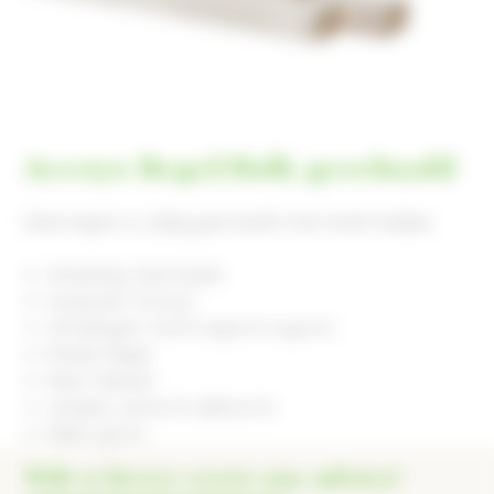
Accoya Regel/Balk geschaafd
Deze regel is 4-zijdig geschaafd met ronde hoekjes
Afwerking: Geschaafd
Houtsoort: Accoya
Afmetingen: 70mm/95mm/145mm
Model: Regel
Kleur: Naturel
Lengtes: 4200mm/4800mm
Dikte: 45mm
Wilt u liever eerst ons advies?