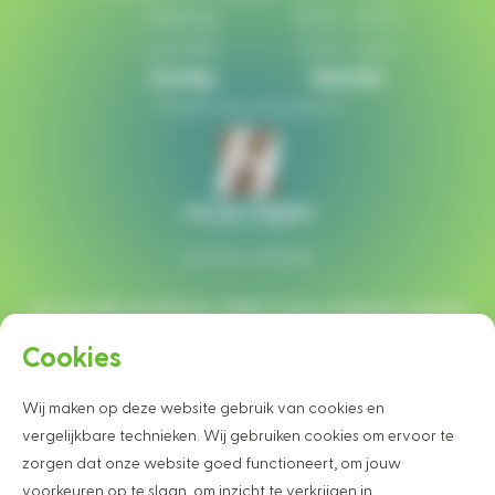
Zaterdag:
08:00 - 16:00
Lunchtijd:
12:30 - 13:00
Zondag:
Gesloten
Of plan een afspraak in
Ga naar website
Let op!
Wij monteren enkel onze projecten binnen
een straal van 40 km rondom Heesch.
Cookies
Wij maken op deze website gebruik van cookies en
Wilt u graag op de hoogte blijven van
vergelijkbare technieken. Wij gebruiken cookies om ervoor te
onze projecten en nieuwtjes?
zorgen dat onze website goed functioneert, om jouw
Schrijf u dan vrijblijvend in voor onze nieuwsbrief
voorkeuren op te slaan, om inzicht te verkrijgen in