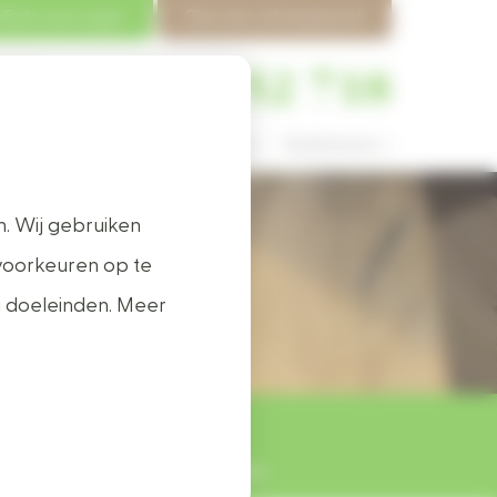
fferte aanvragen
Plan een adviesgesprek
0412 - 452 718
 vragen
Vacatures
Contact
Buitenleven >
. Wij gebruiken
out
voorkeuren op te
g doeleinden. Meer
ig
Lekker zelf timmeren