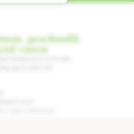
5mm, geschaafd,
erd vuren
 geimpregneerd vuren balk,
ijdig geschaafd met
fd
gneerd vuren
00 / 5400 / 6000mm