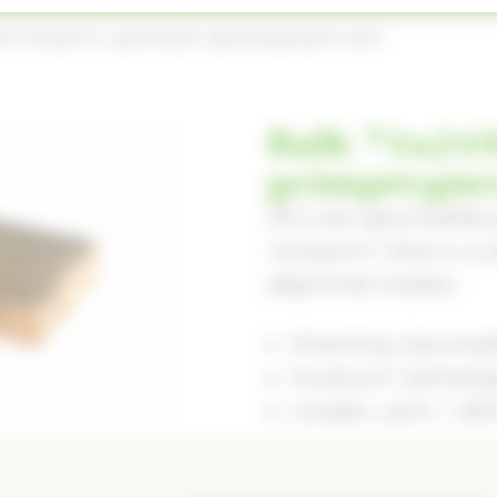
lk 71x245mm, geschaafd, geimpregneerd vuren
Balk 71x24
geimpregne
Dit is een geschaafde
71x245mm. Deze is 4-z
afgeronde hoekjes.
Afwerking: Geschaa
Houtsoort: Geimpre
Lengtes: 4200 / 48