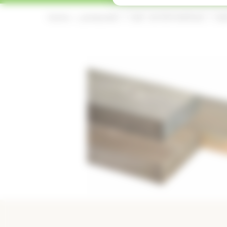
home
producten
tuin- en timmerhout
ba