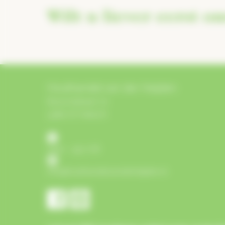
Wilt u liever eerst on
Houthandel van der Heijden
Bosschebaan 72
5384 VZ Heesch
0412 - 452 718
info@houthandelvanderheijden.nl