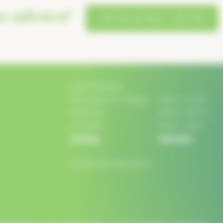
s advies?
bel ons op 0412 – 452 718
Openingstijden
Maandag t/m vrijdag:
08:00 - 17:30
Zaterdag:
08:00 - 16:00
Lunchtijd:
12:30 - 13:00
Zondag:
Gesloten
Of plan een afspraak in