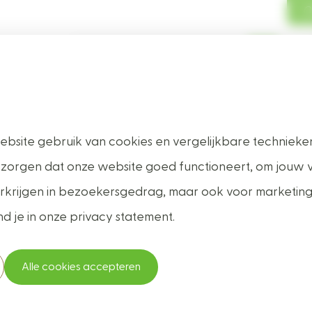
O
me
Producten
Onze service
Over ons
Veelgestelde
bsite gebruik van cookies en vergelijkbare technieken
in- en timmerh
 zorgen dat onze website goed functioneert, om jouw 
 verkrijgen in bezoekersgedrag, maar ook voor marketin
nd je in onze privacy statement.
Alle cookies accepteren
Advies van vakmensen
Op de millimeter nauwkeur