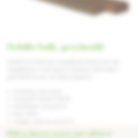
Nobifix balk, geschaafd
Nobifix hout heeft een vergelijkbare levensduur die
vergelijkbaar is met tropisch hardhout. Deze balk is
geschaafd en aan vier zijden afgerond
Afwerking: Geschaafd
Houtsoort: Grenen/Nobifix
Afmetingen: 50x150mm
Kleur: Bruin
Lengtes: 3000 en 4000mm
Wilt u liever eerst ons advies?