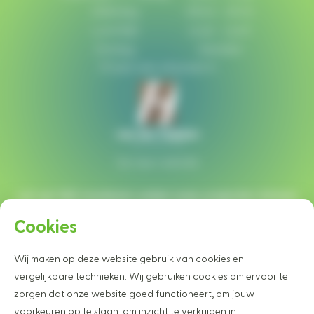
Zaterdag:
08:00 - 16:00
Lunchtijd:
12:30 - 13:00
Zondag:
Gesloten
Of plan een afspraak in
Ga naar website
Let op!
Wij monteren enkel onze projecten binnen
een straal van 40 km rondom Heesch.
Cookies
Wij maken op deze website gebruik van cookies en
Wilt u graag op de hoogte blijven van
vergelijkbare technieken. Wij gebruiken cookies om ervoor te
onze projecten en nieuwtjes?
zorgen dat onze website goed functioneert, om jouw
Schrijf u dan vrijblijvend in voor onze nieuwsbrief
voorkeuren op te slaan, om inzicht te verkrijgen in