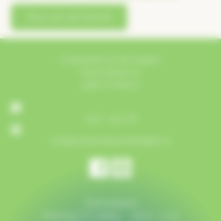
Stuur ons een bericht
Houthandel van der Heijden
Bosschebaan 72
5384 VZ Heesch
0412 - 452 718
info@houthandelvanderheijden.nl
Openingstijden
Maandag t/m vrijdag:
08:00 - 17:30