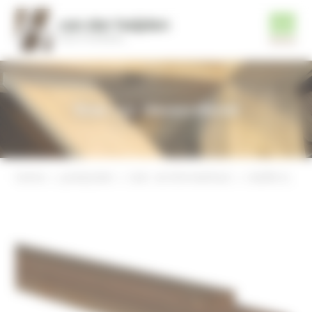
Tuin- en timmerhout
home
producten
tuin- en timmerhout
nobifix balk, geschaafd