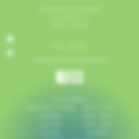
Houthandel van der Heijden
Bosschebaan 72
5384 VZ Heesch
0412 - 452 718
info@houthandelvanderheijden.nl
Openingstijden
Maandag t/m vrijdag:
08:00 - 17:30
Zaterdag:
08:00 - 16:00
Lunchtijd:
12:30 - 13:00
Zondag:
Gesloten