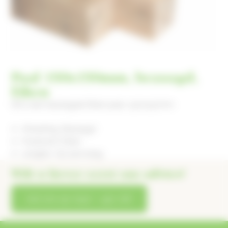
Paal 150x150mm, bezaagd,
Eiken
Dit is een bezaagde Eiken paal, 150x150mm.
Afwerking: Bezaagd
Houtsoort: Eiken
Lengtes: Op aanvraag
Wilt u liever eerst ons advies?
bel ons op 0412 – 452 718