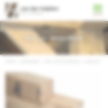
Tuin- en timmerhout
home
producten
tuin- en timmerhout
paal 150x150mm, bezaagd, eiken