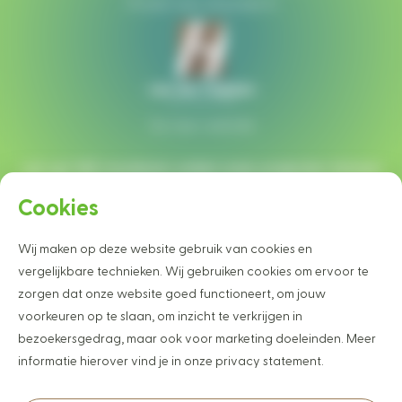
Of plan een afspraak in
Ga naar website
Let op!
Wij monteren enkel onze projecten binnen
een straal van 40 km rondom Heesch.
Cookies
Wij maken op deze website gebruik van cookies en
Wilt u graag op de hoogte blijven van
vergelijkbare technieken. Wij gebruiken cookies om ervoor te
onze projecten en nieuwtjes?
zorgen dat onze website goed functioneert, om jouw
Schrijf u dan vrijblijvend in voor onze nieuwsbrief
voorkeuren op te slaan, om inzicht te verkrijgen in
bezoekersgedrag, maar ook voor marketing doeleinden. Meer
inschrijven
informatie hierover vind je in onze privacy statement.