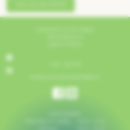
Stuur ons een bericht
Houthandel van der Heijden
Bosschebaan 72
5384 VZ Heesch
0412 - 452 718
info@houthandelvanderheijden.nl
Openingstijden
Maandag t/m vrijdag:
08:00 - 17:30
Zaterdag:
08:00 - 16:00