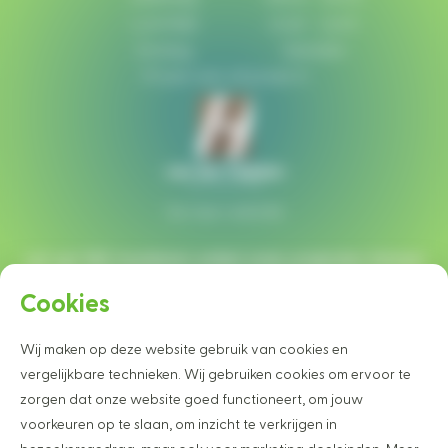
Lunchtijd:
12:30 - 13:00
Zondag:
Gesloten
Of plan een afspraak in
Ga naar website
Let op!
Wij monteren enkel onze projecten binnen
een straal van 40 km rondom Heesch.
Cookies
Wij maken op deze website gebruik van cookies en
Wilt u graag op de hoogte blijven van
vergelijkbare technieken. Wij gebruiken cookies om ervoor te
onze projecten en nieuwtjes?
zorgen dat onze website goed functioneert, om jouw
Schrijf u dan vrijblijvend in voor onze nieuwsbrief
voorkeuren op te slaan, om inzicht te verkrijgen in