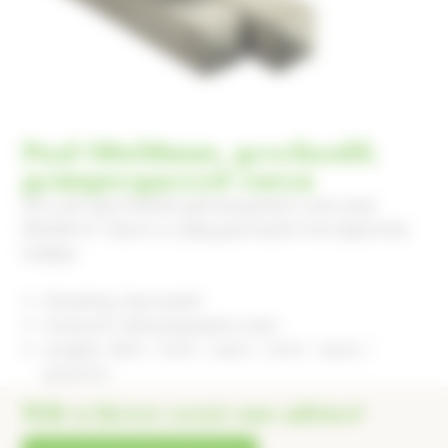
Paal 68x68mm, geschaafd,
geimpregneerd vuren
Dit is een geschaafde geimpregneerd vuren paal,
68x68mm. Deze is 4-zijdig geschaafd met afgeronde
hoekjes.
Afwerking: Geschaafd
Houtsoort: Geimpregneerd vuren
Lengtes: 1800 / 2100 / 2400 / 2700 / 3000 /
4000mm
Wilt u liever eerst ons advies?