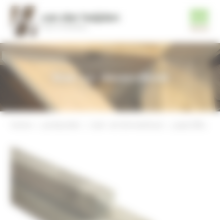
Tuin- en timmerhout
home
producten
tuin- en timmerhout
paal 68x68mm, geschaafd, geimpregneerd vuren