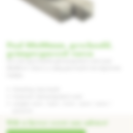
Paal 88x88mm, geschaafd,
geimpregneerd vuren
Dit is een geschaafde geimpregneerd vuren paal,
88x88mm. Deze is 4-zijdig geschaafd met afgeronde
hoekjes.
Afwerking: Geschaafd
Houtsoort: Geimpregneerd vuren
Lengtes: 2100 / 2400 / 2700 / 3000 / 4000 /
5000mm
Wilt u liever eerst ons advies?