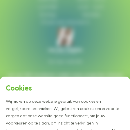
Lunchtijd:
12:30 - 13:00
Zondag:
Gesloten
Of plan een afspraak in
Ga naar website
Let op!
Wij monteren enkel onze projecten binnen
een straal van 40 km rondom Heesch.
Cookies
Wij maken op deze website gebruik van cookies en
Wilt u graag op de hoogte blijven van
vergelijkbare technieken. Wij gebruiken cookies om ervoor te
onze projecten en nieuwtjes?
zorgen dat onze website goed functioneert, om jouw
Schrijf u dan vrijblijvend in voor onze nieuwsbrief
voorkeuren op te slaan, om inzicht te verkrijgen in