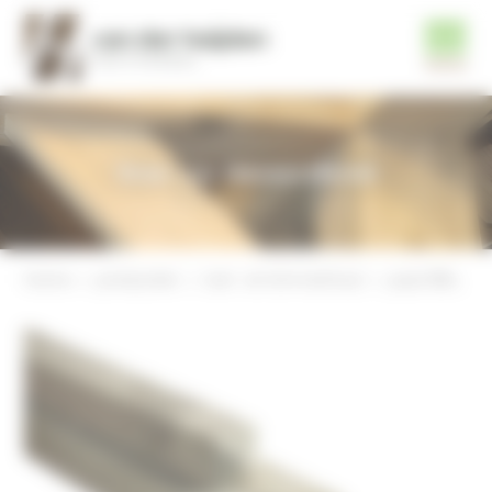
Tuin- en timmerhout
home
producten
tuin- en timmerhout
paal 88x88mm, geschaafd, geimpregneerd vuren