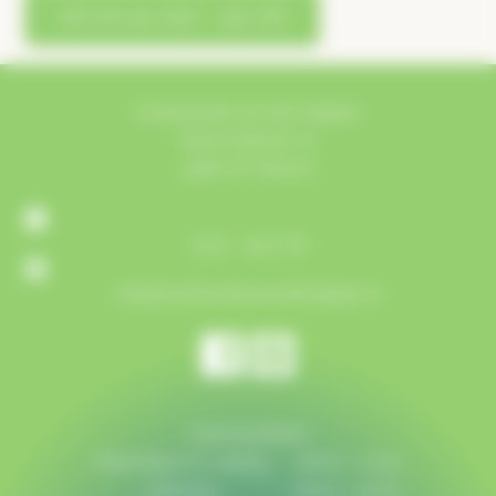
bel ons op 0412 – 452 718
Houthandel van der Heijden
Bosschebaan 72
5384 VZ Heesch
0412 - 452 718
info@houthandelvanderheijden.nl
Openingstijden
Maandag t/m vrijdag:
08:00 - 17:30
Zaterdag:
08:00 - 16:00