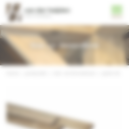
Tuin- en timmerhout
home
producten
tuin- en timmerhout
plank 18x100mm, geschaafd, geimpregneerd vuren