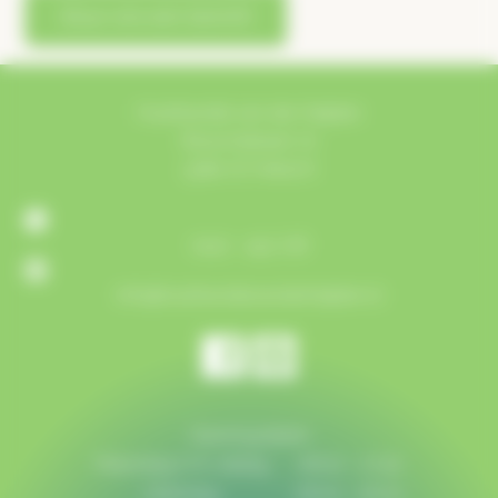
Stuur ons een bericht
Houthandel van der Heijden
Bosschebaan 72
5384 VZ Heesch
0412 - 452 718
info@houthandelvanderheijden.nl
Openingstijden
Maandag t/m vrijdag:
08:00 - 17:30
Zaterdag:
08:00 - 16:00