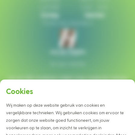
Lunchtijd:
12:30 - 13:00
Zondag:
Gesloten
Of plan een afspraak in
Ga naar website
Let op!
Wij monteren enkel onze projecten binnen
een straal van 40 km rondom Heesch.
Cookies
Wij maken op deze website gebruik van cookies en
Wilt u graag op de hoogte blijven van
vergelijkbare technieken. Wij gebruiken cookies om ervoor te
onze projecten en nieuwtjes?
zorgen dat onze website goed functioneert, om jouw
Schrijf u dan vrijblijvend in voor onze nieuwsbrief
voorkeuren op te slaan, om inzicht te verkrijgen in