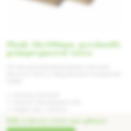
Plank 18x100mm, geschaafd,
geimpregneerd vuren
Dit is een geschaafd geimpregneerd vuren plank,
18x100mm. Deze is 4-zijdig geschaafd met afgeronde
hoekjes.
Afwerking: Geschaafd
Houtsoort: Geimpregneerd vuren
Lengtes: 2400 / 4000mm
Wilt u liever eerst ons advies?