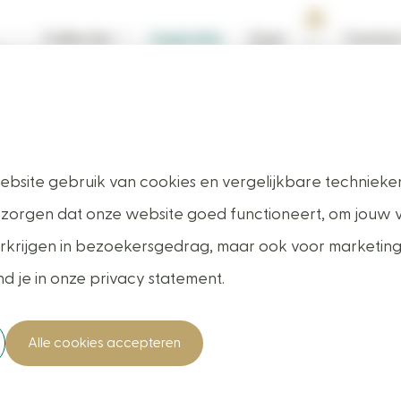
3
Collectie
Inspiratie
Over
Contac
ons
kamer in Drute
bsite gebruik van cookies en vergelijkbare technieken
 zorgen dat onze website goed functioneert, om jouw 
 verkrijgen in bezoekersgedrag, maar ook voor marketin
40+ jaar ervaring
nd je in onze privacy statement.
Alle cookies accepteren