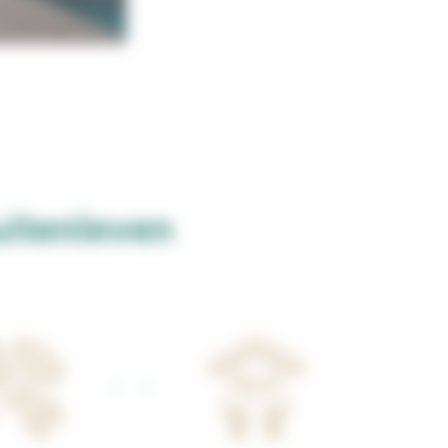
uitenleven
••