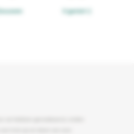
 bouwen
U geniet
:)
oor ze hebben gerealiseerd, vinden
n we trots op en doen we voor.