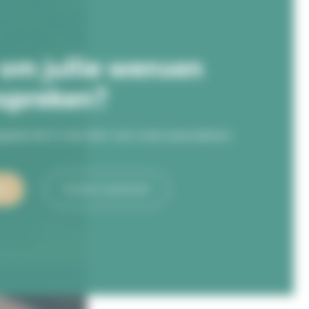
 om jullie wensen
spreken?
sgesprek in met één van onze specialisten.
en
Contact opnemen