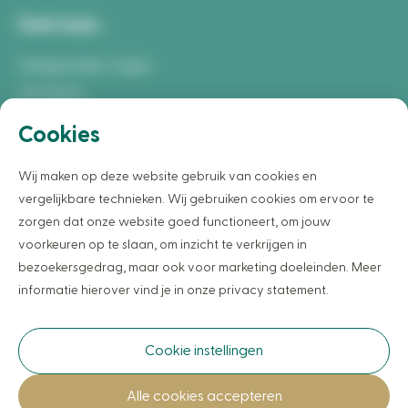
Snel naar..
Veelgestelde vragen
Vacatures
Werkwijze
Cookies
Onze exclusieve collecties
Laat u inspireren
Wij maken op deze website gebruik van cookies en
vergelijkbare technieken. Wij gebruiken cookies om ervoor te
zorgen dat onze website goed functioneert, om jouw
voorkeuren op te slaan, om inzicht te verkrijgen in
bezoekersgedrag, maar ook voor marketing doeleinden. Meer
Algemene voorwaarden
informatie hierover vind je in onze privacy statement.
Privacy statement
Cookie policy
Cookie instellingen
Cookie instellingen
Disclaimer
Alle cookies accepteren
Offerte aanvragen
Offerte aanvragen
Van der Heijden - Buitenleven - Alle rechten voorbehouden 2026 |
UX