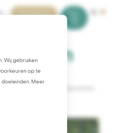
t
Adviesgesprek
0412 -
452
718
in Oijen
. Wij gebruiken
voorkeuren op te
g doeleinden. Meer
Uitstekende klanttevredenheid