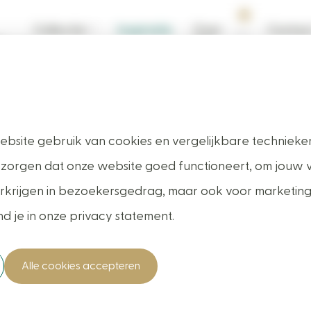
3
Collectie
Inspiratie
Over
Contac
ons
et lichtstraat 
bsite gebruik van cookies en vergelijkbare technieken
 zorgen dat onze website goed functioneert, om jouw 
 verkrijgen in bezoekersgedrag, maar ook voor marketin
40+ jaar ervaring
nd je in onze privacy statement.
Alle cookies accepteren