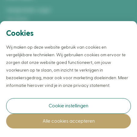
Veelgestelde vragen
Vacatures
Werkwijze
Cookies
Onze exclusieve collecties
Laat u inspireren
Wij maken op deze website gebruik van cookies en
vergelijkbare technieken. Wij gebruiken cookies om ervoor te
zorgen dat onze website goed functioneert, om jouw
voorkeuren op te slaan, om inzicht te verkrijgen in
bezoekersgedrag, maar ook voor marketing doeleinden. Meer
Algemene voorwaarden
informatie hierover vind je in onze privacy statement.
Privacy statement
Cookie policy
Cookie instellingen
Cookie instellingen
Disclaimer
Alle cookies accepteren
Offerte aanvragen
Offerte aanvragen
Van der Heijden - Buitenleven - Alle rechten voorbehouden 2026 |
UX